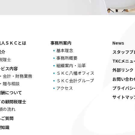
法人ＳＫＣとは
事務所案内
News
基本理念
紹介
スタッフブ
事務所概要
税理士
TKCメニュ
組織案内・沿革
ービス内容
外部リンク
ＳＫＣ八幡オフィス
・会計・財務業務
お問い合わ
ＳＫＣ会計グループ
・贈与相談
アクセス
プライバシ
報酬について
サイトマッ
ての顧問税理士
頼の流れ
るご質問
礎知識