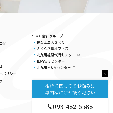
ＳＫＣ会計グループ
税理士法人ＳＫＣ
ログ
ＳＫＣ八幡オフィス
ー
北九州経理代行センター
相続贈与センター
せ
北九州Ｍ&Ａセンター
ーポリシー
プ
相続に関してのお悩みは
専門家にご相談ください
093-482-5588